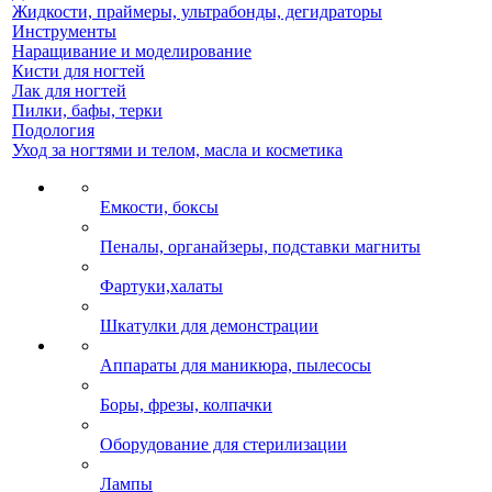
Жидкости, праймеры, ультрабонды, дегидраторы
Инструменты
Наращивание и моделирование
Кисти для ногтей
Лак для ногтей
Пилки, бафы, терки
Подология
Уход за ногтями и телом, масла и косметика
Емкости, боксы
Пеналы, органайзеры, подставки магниты
Фартуки,халаты
Шкатулки для демонстрации
Аппараты для маникюра, пылесосы
Боры, фрезы, колпачки
Оборудование для стерилизации
Лампы