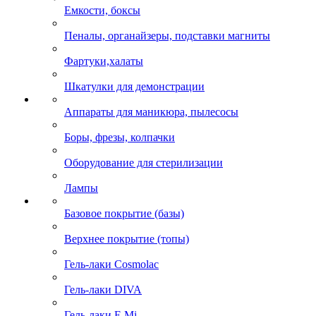
Емкости, боксы
Пеналы, органайзеры, подставки магниты
Фартуки,халаты
Шкатулки для демонстрации
Аппараты для маникюра, пылесосы
Боры, фрезы, колпачки
Оборудование для стерилизации
Лампы
Базовое покрытие (базы)
Верхнее покрытие (топы)
Гель-лаки Cosmolac
Гель-лаки DIVA
Гель-лаки E.Mi