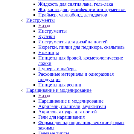
Жидкость для снятия лака, гель-лака
Жидкости для дезинфекции инструментов
Праймер, ультрабонд, дегидратор
Инструменты
Назад
Инструменты
Кусачки
Инструменты для дизайна ногтей
Кюретки, пилки для педикюра, скальпель
Ножницы
Пинцеты для бровей, косметологические
ложки
Пушеры и шаберы
Расходные материалы и одноразовая
продукция
Пинцеты для ресниц
Наращивание и моделирование
Назад
Наращивание и моделирование
Акригели, полигели, мультигели
Акриловая пудра для ногтей
Гели для наращивания
Формы для наращивания, верхние формы,
зажимы
Гелевые типсы