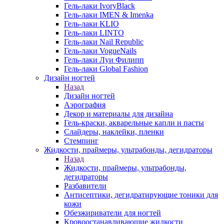
Гель-лаки IvoryBlack
Гель-лаки IMEN & Imenka
Гель-лаки KLIO
Гель-лаки LINTO
Гель-лаки Nail Republic
Гель-лаки VogueNails
Гель-лаки Луи Филипп
Гель-лаки Global Fashion
Дизайн ногтей
Назад
Дизайн ногтей
Аэрография
Декор и материалы для дизайна
Гель-краски, акварельные капли и пасты
Слайдеры, наклейки, пленки
Стемпинг
Жидкости, праймеры, ультрабонды, дегидраторы
Назад
Жидкости, праймеры, ультрабонды,
дегидраторы
Разбавители
Антисептики, дегидратирующие тоники для
кожи
Обезжириватели для ногтей
Кровоостанавливающие жидкости