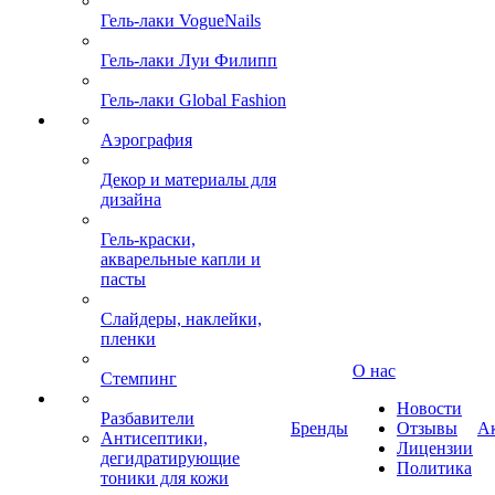
Гель-лаки VogueNails
Гель-лаки Луи Филипп
Гель-лаки Global Fashion
Аэрография
Декор и материалы для
дизайна
Гель-краски,
акварельные капли и
пасты
Слайдеры, наклейки,
пленки
О нас
Стемпинг
Новости
Разбавители
Бренды
Отзывы
А
Антисептики,
Лицензии
дегидратирующие
Политика
тоники для кожи