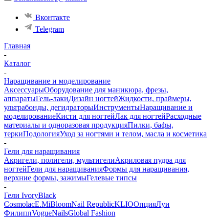
Вконтакте
Telegram
Главная
-
Каталог
-
Наращивание и моделирование
Аксессуары
Оборудование для маникюра, фрезы,
аппараты
Гель-лаки
Дизайн ногтей
Жидкости, праймеры,
ультрабонды, дегидраторы
Инструменты
Наращивание и
моделирование
Кисти для ногтей
Лак для ногтей
Расходные
материалы и одноразовая продукция
Пилки, бафы,
терки
Подология
Уход за ногтями и телом, масла и косметика
-
Гели для наращивания
Акригели, полигели, мультигели
Акриловая пудра для
ногтей
Гели для наращивания
Формы для наращивания,
верхние формы, зажимы
Гелевые типсы
-
Гели IvoryBlack
Cosmolac
E.Mi
Bloom
Nail Republic
KLIO
Опция
Луи
Филипп
VogueNails
Global Fashion