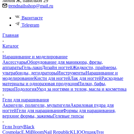
линия Ж, павильон 29
trendnailsshop@mail.ru
Вконтакте
Telegram
Главная
-
Каталог
-
Наращивание и моделирование
Аксессуары
Оборудование для маникюра, фрезы,
аппараты
Гель-лаки
Дизайн ногтей
Жидкости, праймеры,
ультрабонды, дегидраторы
Инструменты
Наращивание и
моделирование
Кисти для ногтей
Лак для ногтей
Расходные
материалы и одноразовая продукция
Пилки, бафы,
терки
Подология
Уход за ногтями и телом, масла и косметика
-
Гели для наращивания
Акригели, полигели, мультигели
Акриловая пудра для
ногтей
Гели для наращивания
Формы для наращивания,
верхние формы, зажимы
Гелевые типсы
-
Гели IvoryBlack
Cosmolac
E.Mi
Bloom
Nail Republic
KLIO
Опция
Луи