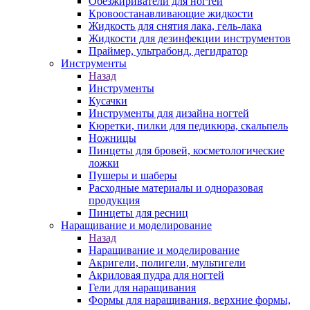
Обезжириватели для ногтей
Кровоостанавливающие жидкости
Жидкость для снятия лака, гель-лака
Жидкости для дезинфекции инструментов
Праймер, ультрабонд, дегидратор
Инструменты
Назад
Инструменты
Кусачки
Инструменты для дизайна ногтей
Кюретки, пилки для педикюра, скальпель
Ножницы
Пинцеты для бровей, косметологические
ложки
Пушеры и шаберы
Расходные материалы и одноразовая
продукция
Пинцеты для ресниц
Наращивание и моделирование
Назад
Наращивание и моделирование
Акригели, полигели, мультигели
Акриловая пудра для ногтей
Гели для наращивания
Формы для наращивания, верхние формы,