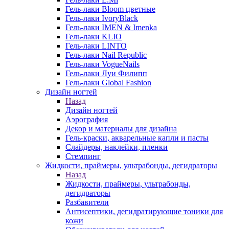
Гель-лаки Bloom цветные
Гель-лаки IvoryBlack
Гель-лаки IMEN & Imenka
Гель-лаки KLIO
Гель-лаки LINTO
Гель-лаки Nail Republic
Гель-лаки VogueNails
Гель-лаки Луи Филипп
Гель-лаки Global Fashion
Дизайн ногтей
Назад
Дизайн ногтей
Аэрография
Декор и материалы для дизайна
Гель-краски, акварельные капли и пасты
Слайдеры, наклейки, пленки
Стемпинг
Жидкости, праймеры, ультрабонды, дегидраторы
Назад
Жидкости, праймеры, ультрабонды,
дегидраторы
Разбавители
Антисептики, дегидратирующие тоники для
кожи